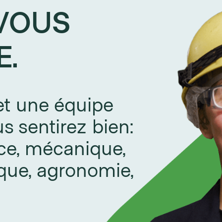
VOUS
E.
et une équipe
s sentirez bien:
ce, mécanique,
tique, agronomie,