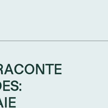
 RACONTE
ES:
AIE