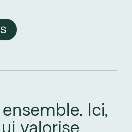
ES
ensemble. Ici,
ui valorise