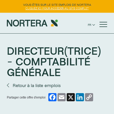
VOUS ÊTES SUR LE SITE EMPLOIS DE NORTERA
CLIQUEZ ICI POUR ACCÉDER AU SITE COMPLET
FR
EN
SITE WEB NORTERA
ES
DIRECTEUR(TRICE)
- COMPTABILITÉ
GÉNÉRALE
Retour à la liste emplois
Facebook
Email
X
LinkedIn
Copy
Partager cette offre d'emploi
Link