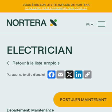
VOUS ÊTES SUR LE SITE EMPLOIS DE NORTERA
CLIQUEZ ICI POUR ACCÉDER AU SITE COMPLET
FR
EN
SITE WEB NORTERA
ES
ELECTRICIAN
Retour à la liste emplois
Facebook
Email
X
LinkedIn
Copy
Partager cette offre d'emploi
Link
POSTULER MAINTENANT
Département:
Maintenance