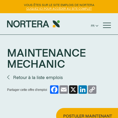
VOUS ÊTES SUR LE SITE EMPLOIS DE NORTERA
CLIQUEZ ICI POUR ACCÉDER AU SITE COMPLET
FR
EN
SITE WEB NORTERA
ES
MAINTENANCE
MECHANIC
Retour à la liste emplois
Facebook
Email
X
LinkedIn
Copy
Partager cette offre d'emploi
Link
POSTULER MAINTENANT